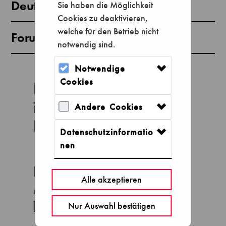
Deutsches Museum Bonn
Sie haben die Möglichkeit
Cookies zu deaktivieren,
welche für den Betrieb nicht
Forum der Zukunft München
notwendig sind.
Notwendige
Cookies
Herzlich willkommen
im Ticketshop des
Andere Cookies
Deutschen Museums.
Datenschutzinformatio
nen
Bitte wählen Sie das
Alle akzeptieren
Museum aus, das Sie
besuchen möchten:
Nur Auswahl bestätigen