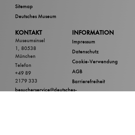
Sitemap
Deutsches Museum
KONTAKT
INFORMATION
Museumsinsel
Impressum
1, 80538
Datenschutz
München
Cookie-Verwendung
Telefon
AGB
+49 89
2179 333
Barrierefreiheit
besucherservice@deutsches-
museum.de
Meinen Kauf widerrufen