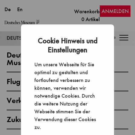
ANMELDEN
Warenkorb
0
Artikel
Togg
Cookie Hinweis und
navig
Einstellungen
Deutsches Museum München -
Museumsinsel
Um unsere Webseite für Sie
optimal zu gestalten und
Flugwerft Schleißheim
fortlaufend verbessern zu
können, verwenden wir
notwendige Cookies. Durch
Verkehrszentrum München
die weitere Nutzung der
Webseite stimmen Sie der
Zukunftsmuseum Nürnberg
Verwendung dieser Cookies
zu.