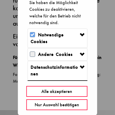
für Ihren Besuch ausgewählt? Bitte
Sie haben die Möglichkeit
kontrollieren Sie vor dem Kauf
Cookies zu deaktivieren,
unbedingt nochmals Ihre
welche für den Betrieb nicht
ausgewählten Tickets.
notwendig sind.
Notwendige
Ein Umtausch oder die Rückgabe
Cookies
von Tickets ist nicht möglich.
Andere Cookies
Für termingebundene Eintrittskarten besteht kein
Widerrufsrecht.
Datenschutzinformatio
nen
Folgende Zahlungsmittel stehen zur Verfügung:
MasterCard, VISA, PayPal.
Alle akzeptieren
Nur Auswahl bestätigen