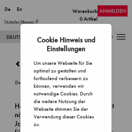
ANMELDEN
Warenkorb
0
Artikel
Togg
Cookie Hinweis und
navig
Einstellungen
Um unsere Webseite für Sie
Weiter einkaufen
optimal zu gestalten und
fortlaufend verbessern zu
Der Warenkorb ist leer
können, verwenden wir
notwendige Cookies. Durch
die weitere Nutzung der
Haben Sie für Eintrittskarten (nicht
Webseite stimmen Sie der
nötig für Gutscheine und
Verwendung dieser Cookies
Jahreskarten) das richtige Datum
zu.