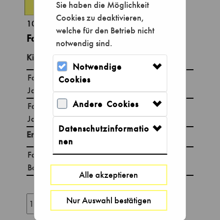
Sie haben die Möglichkeit
Cookies zu deaktivieren,
10,00 €
welche für den Betrieb nicht
Familienkarte Bonn-Ausweis
notwendig sind.
Kinder
Min:1, Max:5
Notwendige
Familie Kind 6-17
Cookies
Jahre Bonn Ausweis
Andere Cookies
Familie Kind bis 5
Jahre Bonn Ausweis
Datenschutzinformatio
Erwachsene
Min:1, Max:2
nen
Familie Erwachsene
Bonn Ausweis
Alle akzeptieren
Nur Auswahl bestätigen