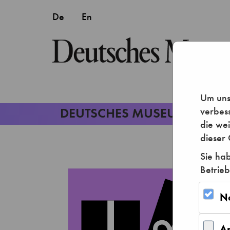
Um unse
verbes
die we
dieser 
Sie hab
Betrieb
N
A