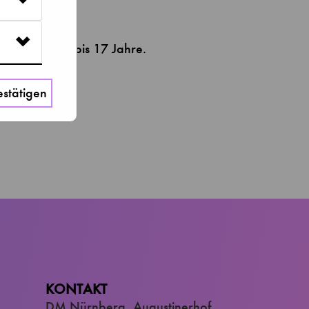
nden Kindern bis 17 Jahre.
stätigen
KONTAKT
DM Nürnberg, Augustinerhof