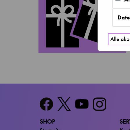
Date
Alle akz
SHOP
SER