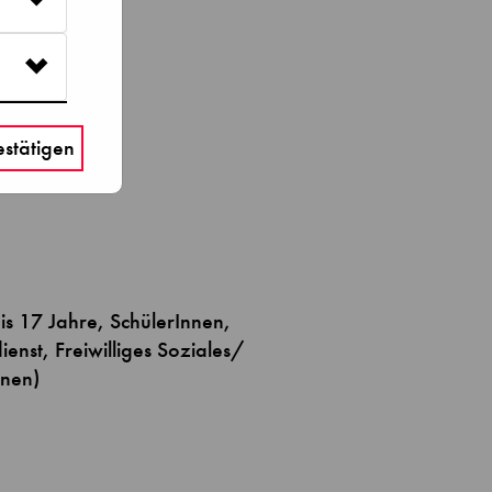
stätigen
is 17 Jahre, SchülerInnen,
enst, Freiwilliges Soziales/
nnen)