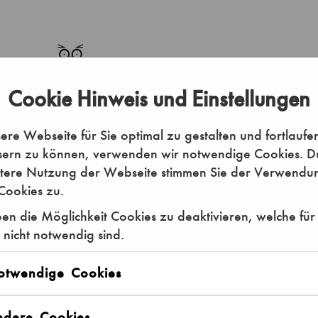
Cookie Hinweis und Einstellungen
re Webseite für Sie optimal zu gestalten und fortlaufe
sern zu können, verwenden wir notwendige Cookies. D
itere Nutzung der Webseite stimmen Sie der Verwendu
Cookies zu.
en die Möglichkeit Cookies zu deaktivieren, welche für
 nicht notwendig sind.
VR Experience "Queer Utopia"
otwendige Cookies
im Rahmen der Pride Week
ndere Cookies