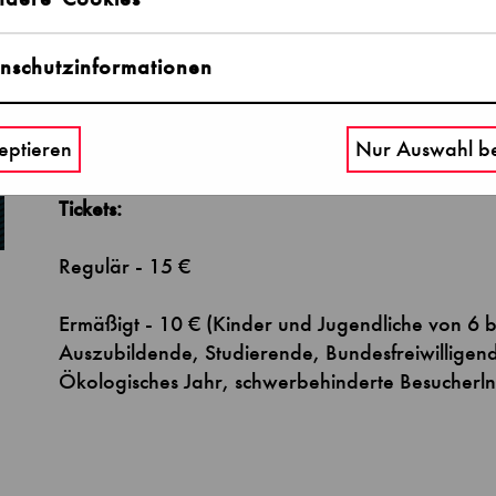
Termin:
29.07.2025
Einlass: 17:30 Uhr
nschutzinformationen
Beginn: 18:00 Uhr
eptieren
Nur Auswahl be
Tickets:
Regulär - 15 €
Ermäßigt - 10 € (
Kinder und Jugendliche von 6 b
Auszubildende, Studierende, Bundesfreiwilligendi
Ökologisches Jahr, schwerbehinderte Besucherl