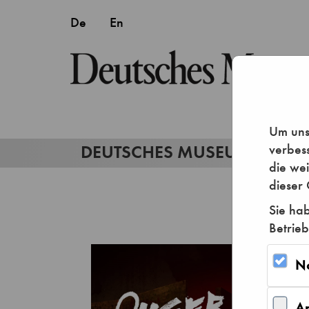
Um unse
verbes
die we
dieser 
Sie hab
Betrieb
N
A