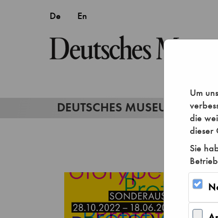
Um unse
verbes
die we
dieser 
Sie hab
Betrieb
N
A