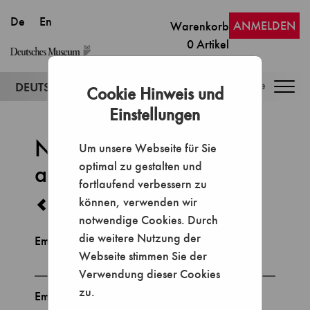
ANMELDEN
Warenkorb
0
Artikel
Togg
Cookie Hinweis und
navig
Einstellungen
Neues Passwort
Um unsere Webseite für Sie
optimal zu gestalten und
anfordern
fortlaufend verbessern zu
können, verwenden wir
zurück zur Anmeldung
notwendige Cookies. Durch
die weitere Nutzung der
Email
Webseite stimmen Sie der
Verwendung dieser Cookies
zu.
Email wiederholen