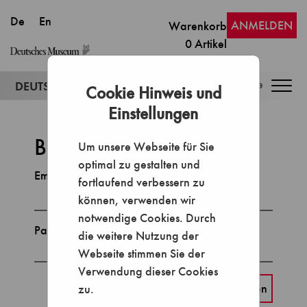
ANMELDEN
Warenkorb
0
Artikel
Togg
Cookie Hinweis und
navig
Einstellungen
Bitte melden Sie sich an
Um unsere Webseite für Sie
optimal zu gestalten und
Email
fortlaufend verbessern zu
können, verwenden wir
notwendige Cookies. Durch
Passwort
die weitere Nutzung der
Webseite stimmen Sie der
Verwendung dieser Cookies
zu.